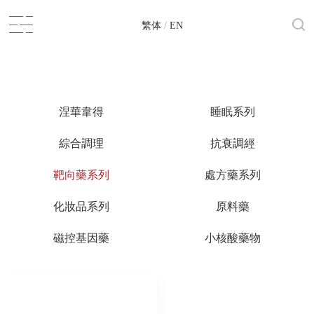
繁体
/
EN
涅華韋得
睡眠系列
綜合調理
抗衰調經
靶向藥系列
處方藥系列
化妝品系列
原料藥
磁控基因藥
小核酸藥物