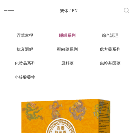
繁体
/
EN
涅華韋得
睡眠系列
綜合調理
抗衰調經
靶向藥系列
處方藥系列
化妝品系列
原料藥
磁控基因藥
小核酸藥物