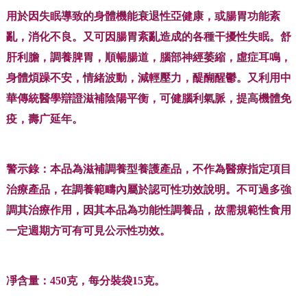
用於因失眠導致的身體機能衰退性亞健康，或腸胃功能紊
亂，消化不良。又可因腸胃紊亂造成的各種干擾性失眠。舒
肝利膽，調養脾胃，順暢腸道，腦部神經萎縮，虛症耳鳴，
身體煩躁不安，情緒波動，減輕壓力，醍醐醒鬱。又利用中
華傳統醫學辯證滋補陰陽平衡，可健腦利氣脈，提高機體免
疫，壽广延年。
警示錄：本品為滋補調養型養護產品，不作為醫療指定項目
治療產品，在調養範疇內屬於認可性功效說明。不可過多強
調其治療作用，因其本品為功能性調養品，故需規範性食用
一定週期方可有可見公示性功效。
凈含量：
450克，每分裝袋15克。