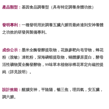
產品類型：
基因食品調養型（具有特定調養身體功效）
發明專利：
一種發明用於調養五臟六腑而最終達到安神養體
之功效的研發與製備專利。
成份公示：
墨米全酶發酵提取物，花旗參靶向皂苷物，蜂花
粉（脫敏）凍乾粉，深海磷蝦提取物，蝸體膠原蛋白，酵母
活性礦物質全酶發酵物，99味草本植物珍稀花草定向磁控提
純（詳見說明）。
設計效能：
醒腦安神，平陰陽，暢三焦，理四氣，安五臟，
調六腑。