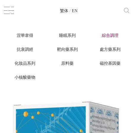
繁体
/
EN
涅華韋得
睡眠系列
綜合調理
抗衰調經
靶向藥系列
處方藥系列
化妝品系列
原料藥
磁控基因藥
小核酸藥物